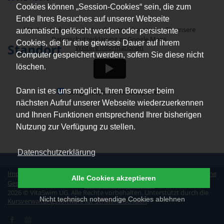
Cookies können „Session-Cookies“ sein, die zum
Ende Ihres Besuches auf unserer Webseite
Mit dem Laden des Kartendienstes akzeptieren Sie unsere
automatisch gelöscht werden oder persistente
Datenschutzerklärung zu Google Maps.
Cookies, die für eine gewisse Dauer auf ihrem
Standort
Weitere Informationen
Computer gespeichert werden, sofern Sie diese nicht
löschen.
Dann ist es uns möglich, Ihren Browser beim
Google Maps immer entsperren
nächsten Aufruf unserer Webseite wiederzuerkennen
und Ihnen Funktionen entsprechend Ihrer bisherigen
Nutzung zur Verfügung zu stellen.
Datenschutzerklärung
Impressum
|
Datenschutz
|
Erklärung zur Barrierefreiheit
|
Allgemeine
Alle Cookies akzeptieren
Geschäftsbedingungen
|
Vertrag widerrufen
2026 © VitaSwim UG. Alle Rechte vorbehalten. Unterstützt durch die
Nicht technisch notwendige Cookies ablehnen
Kursverwaltungssoftware für Schwimmschulen
.